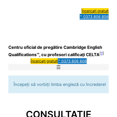
Încercați gratuit
℡ 0373 806 806
Centru oficial de pregătire Cambridge English
[
?
]
Qualifications™, cu profesori calificați CELTA
Încercați gratuit
℡ 0373 806 806
Începeți să vorbiți limba engleză cu încredere!
CONSULTAȚIE