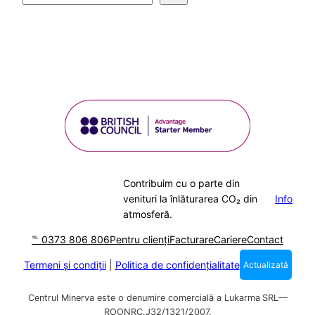
Contribuim cu o parte din
venituri la înlăturarea CO₂ din
Info
atmosferă.
℡ 0373 806 806
Pentru clienți
Facturare
Cariere
Contact
Termeni și condiții
|
Politica de confidențialitate
Actualizată
Centrul Minerva este o denumire comercială a Lukarma
SRL—
ROONRC.J32/1321/2007.