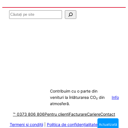
Caută
Contribuim cu o parte din
venituri la înlăturarea CO₂ din
Info
atmosferă.
℡ 0373 806 806
Pentru clienți
Facturare
Cariere
Contact
Termeni și condiții
|
Politica de confidențialitate
Actualizată