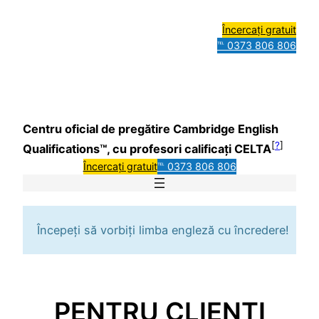
Încercați gratuit
℡ 0373 806 806
Centru oficial de pregătire Cambridge English
[
?
]
Qualifications™, cu profesori calificați CELTA
Încercați gratuit
℡ 0373 806 806
Începeți să vorbiți limba engleză cu încredere!
PENTRU CLIENȚI