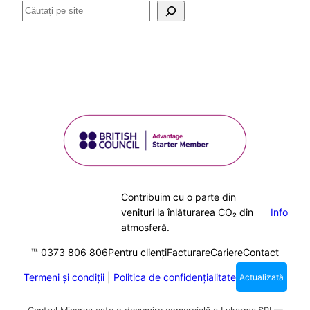
Caută
Contribuim cu o parte din
venituri la înlăturarea CO₂ din
Info
atmosferă.
℡ 0373 806 806
Pentru clienți
Facturare
Cariere
Contact
Termeni și condiții
|
Politica de confidențialitate
Actualizată