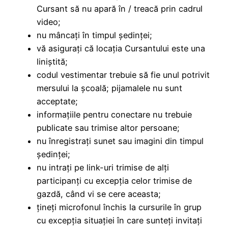
Cursant să nu apară în / treacă prin cadrul
video;
nu mâncați în timpul ședinței;
vă asigurați că locația Cursantului este una
liniștită;
codul vestimentar trebuie să fie unul potrivit
mersului la școală; pijamalele nu sunt
acceptate;
informațiile pentru conectare nu trebuie
publicate sau trimise altor persoane;
nu înregistrați sunet sau imagini din timpul
ședinței;
nu intrați pe link-uri trimise de alți
participanți cu excepția celor trimise de
gazdă, când vi se cere aceasta;
țineți microfonul închis la cursurile în grup
cu excepția situației în care sunteți invitați