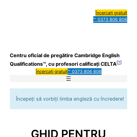
Încercați gratuit
℡ 0373 806 806
Centru oficial de pregătire Cambridge English
[
?
]
Qualifications™, cu profesori calificați CELTA
Încercați gratuit
℡ 0373 806 806
Începeți să vorbiți limba engleză cu încredere!
GHID PENTRU