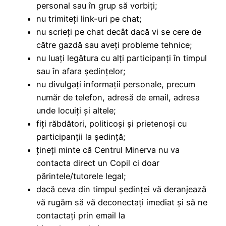
personal sau în grup să vorbiți;
nu trimiteți link-uri pe chat;
nu scrieți pe chat decât dacă vi se cere de
către gazdă sau aveți probleme tehnice;
nu luați legătura cu alți participanți în timpul
sau în afara ședințelor;
nu divulgați informații personale, precum
număr de telefon, adresă de email, adresa
unde locuiți și altele;
fiți răbdători, politicoși și prietenoși cu
participanții la ședință;
țineți minte că Centrul Minerva nu va
contacta direct un Copil ci doar
părintele/tutorele legal;
dacă ceva din timpul ședinței vă deranjează
vă rugăm să vă deconectați imediat și să ne
contactați prin email la