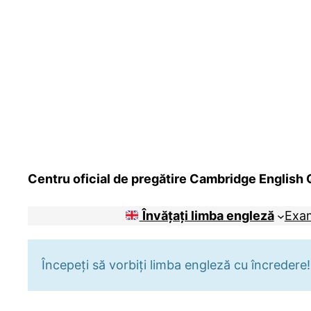
Centru oficial de pregătire Cambridge English Q
Învățați limba engleză
Exa
Începeți să vorbiți limba engleză cu încredere!