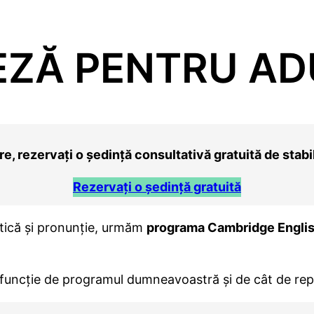
ZĂ PENTRU AD
e, rezervați o ședință consultativă gratuită de stabil
Rezervați o ședință gratuită
atică și pronunție, urmăm
programa Cambridge Engli
 funcție de programul dumneavoastră și de cât de repe