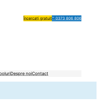
Încercați gratuit
℡ 0373 806 806
ooluri
Despre noi
Contact