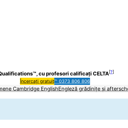
[
?
]
ualifications™, cu profesori calificați CELTA
Încercați gratuit
℡ 0373 806 806
mene Cambridge English
Engleză grădinițe și aftersch