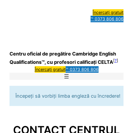
Încercați gratuit
℡ 0373 806 806
Centru oficial de pregătire Cambridge English
[
?
]
Qualifications™, cu profesori calificați CELTA
Încercați gratuit
℡ 0373 806 806
Începeți să vorbiți limba engleză cu încredere!
CONTACT CENTRUL