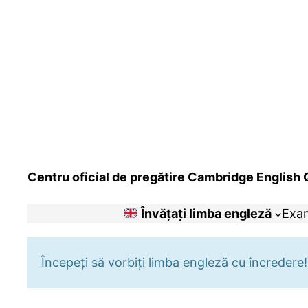
Centru oficial de pregătire Cambridge English Q
Învățați limba engleză
Exa
Începeți să vorbiți limba engleză cu încredere!