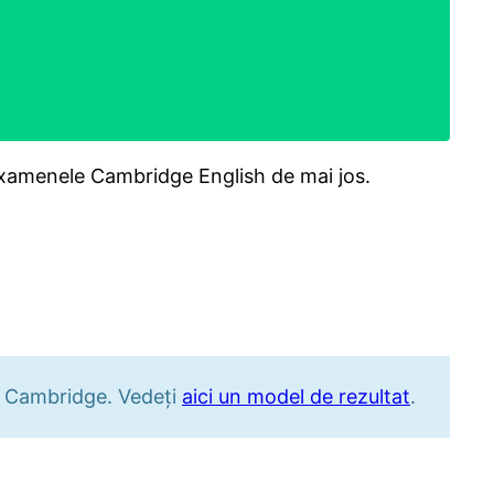
n examenele Cambridge English de mai jos.
la Cambridge. Vedeți
aici un model de rezultat
.