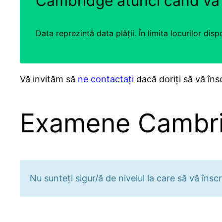
Cambridge atunci când vă î
Data reprezintă data plății. În limita locurilor dis
Vă invităm să
ne contactați
dacă doriți să vă îns
Examene Cambr
Nu sunteți sigur/ă de nivelul la care să vă în