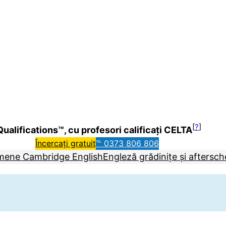
[
?
]
ualifications™, cu profesori calificați CELTA
Încercați gratuit
℡ 0373 806 806
mene Cambridge English
Engleză grădinițe și aftersch