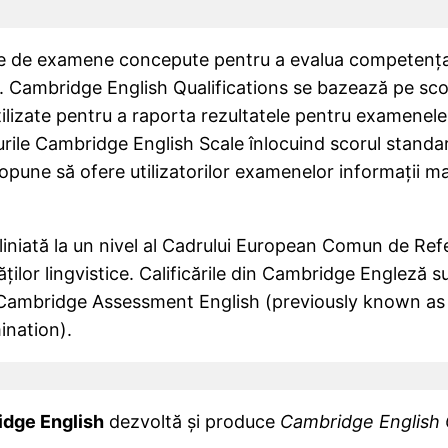
ie de examene concepute pentru a evalua competența 
ă. Cambridge English Qualifications se bazează pe sc
tilizate pentru a raporta rezultatele pentru examenele
rile Cambridge English Scale înlocuind scorul standardi
ropune să ofere utilizatorilor examenelor informații 
 aliniată la un nivel al Cadrului European Comun de Re
ăţilor lingvistice. Calificările din Cambridge Engleză 
 Cambridge Assessment English (previously known a
ination).
dge English
dezvoltă și produce
Cambridge English Q