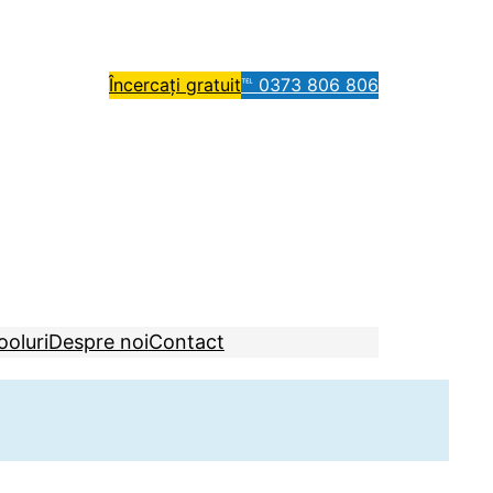
Încercați gratuit
℡ 0373 806 806
ooluri
Despre noi
Contact