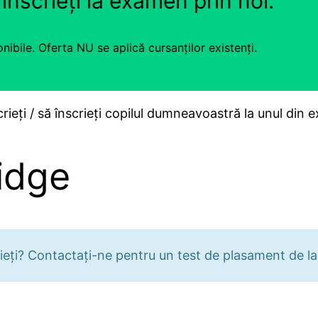
nscrieți la examen prin noi.
ponibile. Oferta NU se aplică cursanților existenți.
crieți / să înscrieți copilul dumneavoastră la unul di
idge
scrieți? Contactați-ne pentru un test de plasament de 