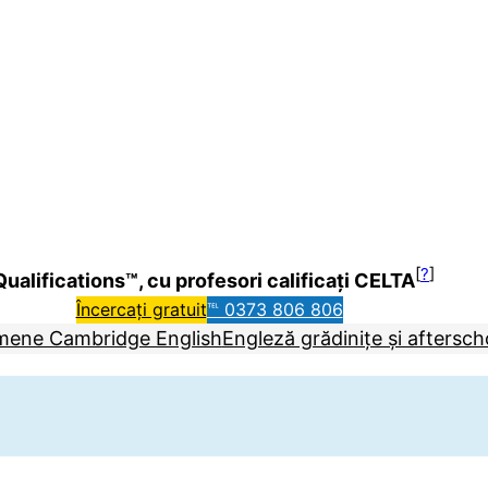
[
?
]
ualifications™, cu profesori calificați CELTA
Încercați gratuit
℡ 0373 806 806
mene Cambridge English
Engleză grădinițe și aftersch