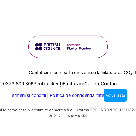
Contribuim cu o parte din venituri la înlăturarea CO₂ 
℡ 0373 806 806
Pentru clienți
Facturare
Cariere
Contact
Termeni și condiții
|
Politica de confidențialitate
Actualizată
ul Minerva este o denumire comercială a Lukarma
SRL—ROONRC.J32/1321/
© 2026 Lukarma
SRL