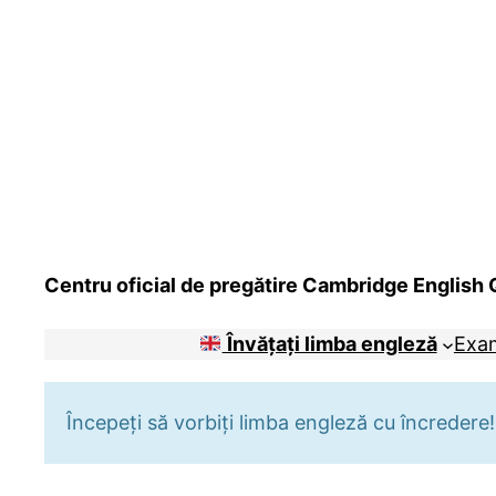
Centru oficial de pregătire Cambridge English Q
Învățați limba engleză
Exa
Începeți să vorbiți limba engleză cu încredere!