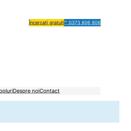
Încercați gratuit
℡ 0373 806 806
ooluri
Despre noi
Contact