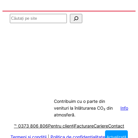
Caută
Contribuim cu o parte din
venituri la înlăturarea CO₂ din
Info
atmosferă.
℡ 0373 806 806
Pentru clienți
Facturare
Cariere
Contact
Termeni și condiții
|
Politica de confidențialitate
Actualizată