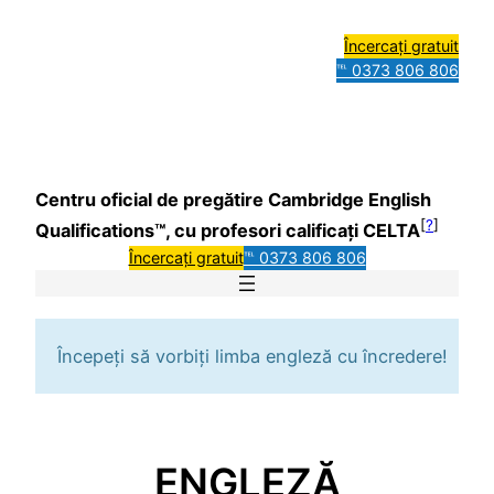
Încercați gratuit
℡ 0373 806 806
Centru oficial de pregătire Cambridge English
[
?
]
Qualifications™, cu profesori calificați CELTA
Încercați gratuit
℡ 0373 806 806
Începeți să vorbiți limba engleză cu încredere!
ENGLEZĂ