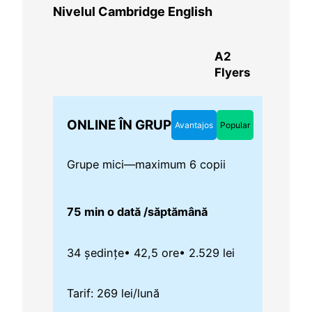
Nivelul Cambridge English
A2
Flyers
ONLINE ÎN GRUP
Avantajos
Popular
Grupe mici—maximum 6 copii
75 min o dată /săptămână
34 ședințe
• 42,5 ore
• 2.529 lei
Tarif: 269 lei/lună