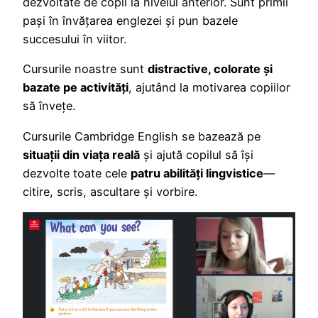
dezvoltate de copii la nivelul anterior. Sunt primii
pași în învățarea englezei și pun bazele
succesului în viitor.
Cursurile noastre sunt
distractive, colorate și
bazate pe activități
, ajutând la motivarea copiilor
să învețe.
Cursurile Cambridge English se bazează pe
situații din viața reală
și ajută copilul să își
dezvolte toate cele
patru abilități lingvistice
—
citire, scris, ascultare și vorbire.