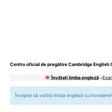
Centru oficial de pregătire Cambridge English Q
Învățați limba engleză
Exa
Începeți să vorbiți limba engleză cu încredere!