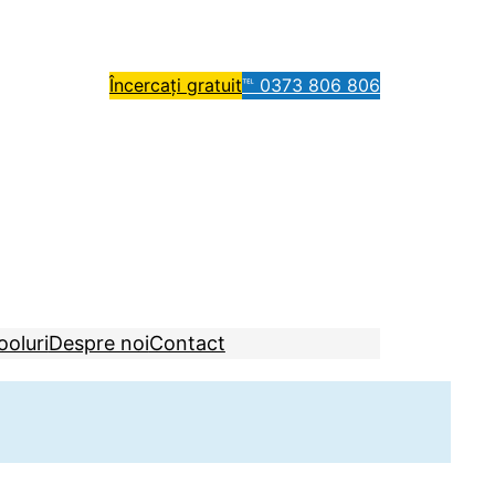
Încercați gratuit
℡ 0373 806 806
ooluri
Despre noi
Contact