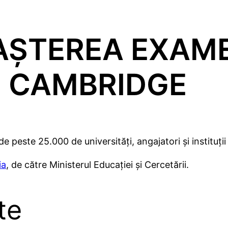
ȘTEREA EXAM
CAMBRIDGE
 peste 25.000 de universităţi, angajatori şi instituţii
ia
, de către Ministerul Educației și Cercetării.
te