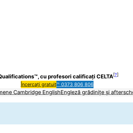
[
?
]
ualifications™, cu profesori calificați CELTA
Încercați gratuit
℡ 0373 806 806
mene Cambridge English
Engleză grădinițe și aftersch