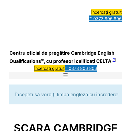
Încercați gratuit
℡ 0373 806 806
Centru oficial de pregătire Cambridge English
[
?
]
Qualifications™, cu profesori calificați CELTA
Încercați gratuit
℡ 0373 806 806
Începeți să vorbiți limba engleză cu încredere!
SCARA CAMBRIDGE