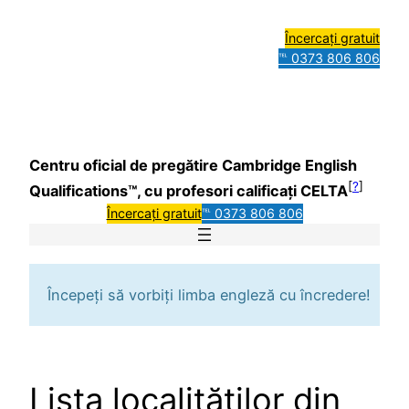
Încercați gratuit
℡ 0373 806 806
Centru oficial de pregătire Cambridge English
[
?
]
Qualifications™, cu profesori calificați CELTA
Încercați gratuit
℡ 0373 806 806
Începeți să vorbiți limba engleză cu încredere!
Lista localităților din