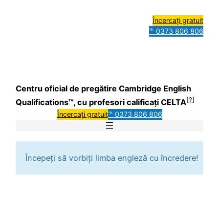
Încercați gratuit
℡ 0373 806 806
Centru oficial de pregătire Cambridge English
[
?
]
Qualifications™, cu profesori calificați CELTA
Încercați gratuit
℡ 0373 806 806
Începeți să vorbiți limba engleză cu încredere!