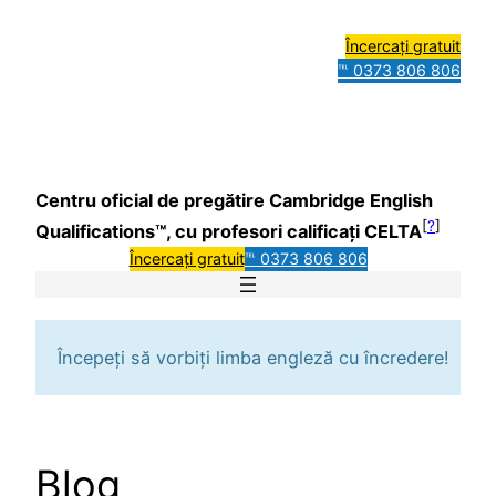
Încercați gratuit
℡ 0373 806 806
Centru oficial de pregătire Cambridge English
[
?
]
Qualifications™, cu profesori calificați CELTA
Încercați gratuit
℡ 0373 806 806
Începeți să vorbiți limba engleză cu încredere!
Blog